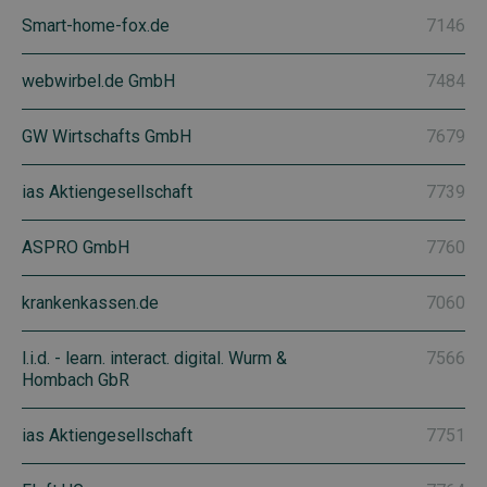
Smart-home-fox.de
7146
webwirbel.de GmbH
7484
GW Wirtschafts GmbH
7679
ias Aktiengesellschaft
7739
ASPRO GmbH
7760
krankenkassen.de
7060
l.i.d. - learn. interact. digital. Wurm &
7566
Hombach GbR
ias Aktiengesellschaft
7751