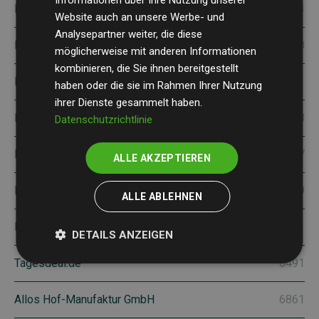
Informationen über Ihre Nutzung unserer
Depeo GmbH
7733
Website auch an unsere Werbe- und
Analysepartner weiter, die diese
Pütz GmbH + Co. Folien KG
7790
möglicherweise mit anderen Informationen
kombinieren, die Sie ihnen bereitgestellt
FINANCEDOOR GmbH
7791
haben oder die sie im Rahmen Ihrer Nutzung
ihrer Dienste gesammelt haben.
Made In Design SAS
2338
Datenschutzrichtlinie
MONDO MÖBEL
5257
ALLE AKZEPTIEREN
FLAD & FLAD Communication GmbH
5579
ALLE ABLEHNEN
BenefitWorld GmbH
5771
DETAILS ANZEIGEN
Tagesdeal.de
6491
Allos Hof-Manufaktur GmbH
6861