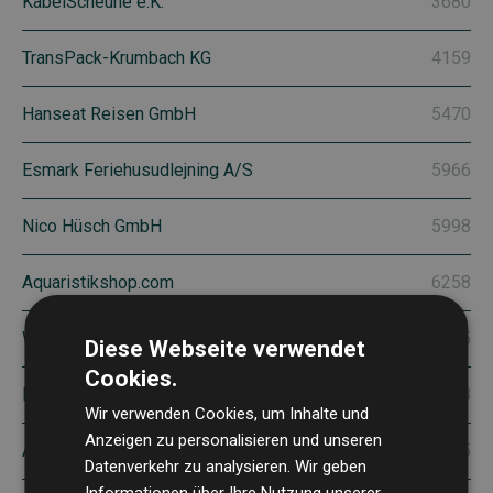
KabelScheune e.K.
3680
TransPack-Krumbach KG
4159
Hanseat Reisen GmbH
5470
Esmark Feriehusudlejning A/S
5966
Nico Hüsch GmbH
5998
Aquaristikshop.com
6258
WSB Battery Technology GmbH
6335
Diese Webseite verwendet
Cookies.
Luxor Solar GmbH
7548
Wir verwenden Cookies, um Inhalte und
Anzeigen zu personalisieren und unseren
Alexanderplatz Hamburg GmbH
7645
Datenverkehr zu analysieren. Wir geben