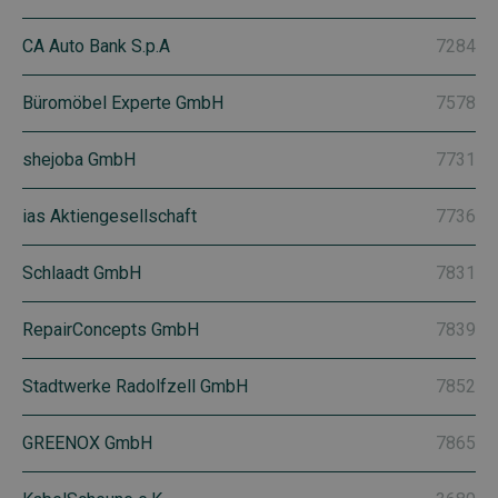
CA Auto Bank S.p.A
7284
Büromöbel Experte GmbH
7578
shejoba GmbH
7731
ias Aktiengesellschaft
7736
Schlaadt GmbH
7831
RepairConcepts GmbH
7839
Stadtwerke Radolfzell GmbH
7852
GREENOX GmbH
7865