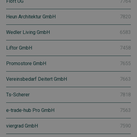
Floft UG
7764
Heun Architektur GmbH
7820
Wedler Living GmbH
6583
Liftor GmbH
7458
Promostore GmbH
7655
Vereinsbedarf Deitert GmbH
7663
Ts-Scherer
7818
e-trade-hub Pro GmbH
7563
viergrad GmbH
7590