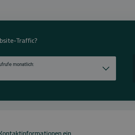
bsite-Traffic?
frufe monatlich:
 Kontaktinformationen ein