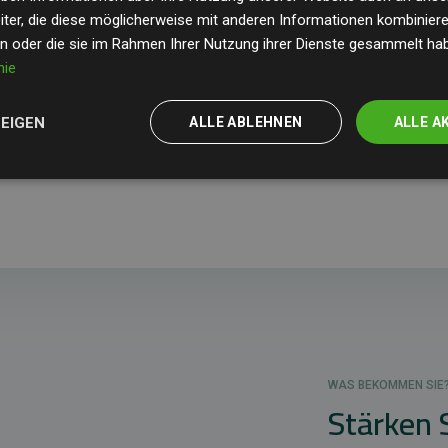
ter, die diese möglicherweise mit anderen Informationen kombinieren
en oder die sie im Rahmen Ihrer Nutzung ihrer Dienste gesammelt ha
nie
ites, die Klimaprojekte unterstützen
anmelden, bestätigen Sie z
gen
gelesen und akzeptiert haben.
ZEIGEN
ALLE ABLEHNEN
ALLE A
WAS BEKOMMEN SIE
Stärken 