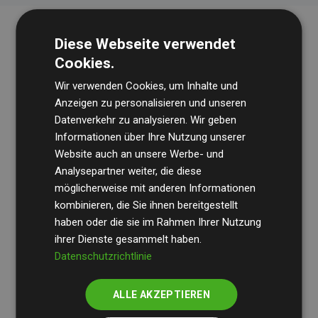
Diese Webseite verwendet
Cookies.
Wir verwenden Cookies, um Inhalte und
Anzeigen zu personalisieren und unseren
Datenverkehr zu analysieren. Wir geben
Die Wirtschaftsprüfungsgesellschaft
BDO
überprüft
Informationen über Ihre Nutzung unserer
Website auch an unsere Werbe- und
regelmäßig unsere Berechnungen und Methodik, um
Analysepartner weiter, die diese
Transparenz und Verlässlichkeit sicherzustellen.
möglicherweise mit anderen Informationen
Ihre Prüfungen belegen, dass unsere Investitionen in
kombinieren, die Sie ihnen bereitgestellt
Klimaschutzprojekte im Durchschnitt
haben oder die sie im Rahmen Ihrer Nutzung
200 % der
ihrer Dienste gesammelt haben.
geschätzten CO₂-Emissionen
der teilnehmenden
Datenschutzrichtlinie
Websites kompensieren – ein klarer Nachweis für die
messbare Klimawirkung unseres Ansatzes.
ALLE AKZEPTIEREN