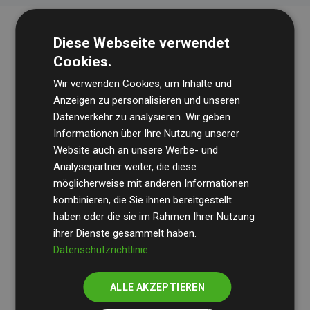
Diese Webseite verwendet
Cookies.
Wir verwenden Cookies, um Inhalte und
Anzeigen zu personalisieren und unseren
Datenverkehr zu analysieren. Wir geben
Die Wirtschaftsprüfungsgesellschaft
BDO
überprüft
Informationen über Ihre Nutzung unserer
Website auch an unsere Werbe- und
regelmäßig unsere Berechnungen und Methodik, um
Analysepartner weiter, die diese
Transparenz und Verlässlichkeit sicherzustellen.
möglicherweise mit anderen Informationen
Ihre Prüfungen belegen, dass unsere Investitionen in
kombinieren, die Sie ihnen bereitgestellt
Klimaschutzprojekte im Durchschnitt
haben oder die sie im Rahmen Ihrer Nutzung
200 % der
ihrer Dienste gesammelt haben.
geschätzten CO₂-Emissionen
der teilnehmenden
Datenschutzrichtlinie
Websites kompensieren – ein klarer Nachweis für die
messbare Klimawirkung unseres Ansatzes.
ALLE AKZEPTIEREN