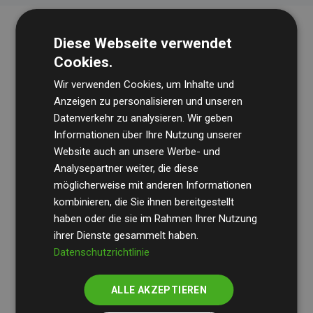
Diese Webseite verwendet
Cookies.
Wir verwenden Cookies, um Inhalte und
Anzeigen zu personalisieren und unseren
Datenverkehr zu analysieren. Wir geben
Die Wirtschaftsprüfungsgesellschaft
BDO
überprüft
Informationen über Ihre Nutzung unserer
Website auch an unsere Werbe- und
regelmäßig unsere Berechnungen und Methodik, um
Analysepartner weiter, die diese
Transparenz und Verlässlichkeit sicherzustellen.
möglicherweise mit anderen Informationen
Ihre Prüfungen belegen, dass unsere Investitionen in
kombinieren, die Sie ihnen bereitgestellt
Klimaschutzprojekte im Durchschnitt
haben oder die sie im Rahmen Ihrer Nutzung
200 % der
ihrer Dienste gesammelt haben.
geschätzten CO₂-Emissionen
der teilnehmenden
Datenschutzrichtlinie
Websites kompensieren – ein klarer Nachweis für die
messbare Klimawirkung unseres Ansatzes.
ALLE AKZEPTIEREN