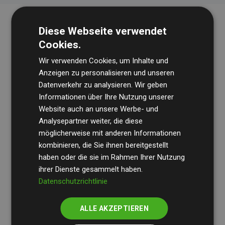
Diese Webseite verwendet
Cookies.
Wir verwenden Cookies, um Inhalte und
Anzeigen zu personalisieren und unseren
Datenverkehr zu analysieren. Wir geben
Die Wirtschaftsprüfungsgesellschaft
BDO
überprüft
Informationen über Ihre Nutzung unserer
Website auch an unsere Werbe- und
regelmäßig unsere Berechnungen und Methodik, um
Analysepartner weiter, die diese
Transparenz und Verlässlichkeit sicherzustellen.
möglicherweise mit anderen Informationen
Ihre Prüfungen belegen, dass unsere Investitionen in
kombinieren, die Sie ihnen bereitgestellt
Klimaschutzprojekte im Durchschnitt
haben oder die sie im Rahmen Ihrer Nutzung
200 % der
ihrer Dienste gesammelt haben.
geschätzten CO₂-Emissionen
der teilnehmenden
Datenschutzrichtlinie
Websites kompensieren – ein klarer Nachweis für die
messbare Klimawirkung unseres Ansatzes.
ALLE AKZEPTIEREN