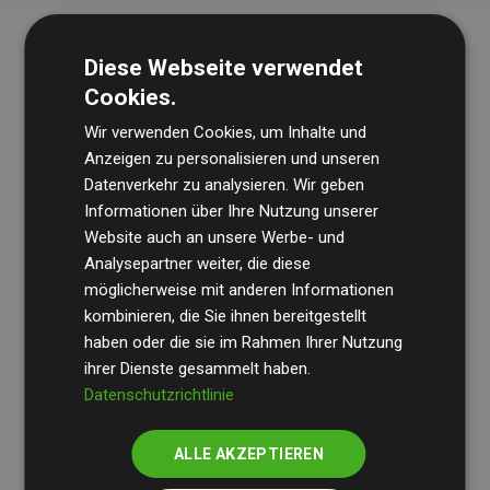
Diese Webseite verwendet
Cookies.
Wir verwenden Cookies, um Inhalte und
Anzeigen zu personalisieren und unseren
Datenverkehr zu analysieren. Wir geben
Die Wirtschaftsprüfungsgesellschaft
BDO
überprüft
Informationen über Ihre Nutzung unserer
Website auch an unsere Werbe- und
regelmäßig unsere Berechnungen und Methodik, um
Analysepartner weiter, die diese
Transparenz und Verlässlichkeit sicherzustellen.
möglicherweise mit anderen Informationen
Ihre Prüfungen belegen, dass unsere Investitionen in
kombinieren, die Sie ihnen bereitgestellt
Klimaschutzprojekte im Durchschnitt
haben oder die sie im Rahmen Ihrer Nutzung
200 % der
ihrer Dienste gesammelt haben.
geschätzten CO₂-Emissionen
der teilnehmenden
Datenschutzrichtlinie
Websites kompensieren – ein klarer Nachweis für die
messbare Klimawirkung unseres Ansatzes.
ALLE AKZEPTIEREN