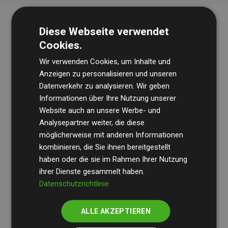
Diese Webseite verwendet
Cookies.
Wir verwenden Cookies, um Inhalte und
Anzeigen zu personalisieren und unseren
Datenverkehr zu analysieren. Wir geben
Die Wirtschaftsprüfungsgesellschaft
BDO
überprüft
Informationen über Ihre Nutzung unserer
Website auch an unsere Werbe- und
regelmäßig unsere Berechnungen und Methodik, um
Analysepartner weiter, die diese
Transparenz und Verlässlichkeit sicherzustellen.
möglicherweise mit anderen Informationen
Ihre Prüfungen belegen, dass unsere Investitionen in
kombinieren, die Sie ihnen bereitgestellt
Klimaschutzprojekte im Durchschnitt
haben oder die sie im Rahmen Ihrer Nutzung
200 % der
ihrer Dienste gesammelt haben.
geschätzten CO₂-Emissionen
der teilnehmenden
Datenschutzrichtlinie
Websites kompensieren – ein klarer Nachweis für die
messbare Klimawirkung unseres Ansatzes.
ALLE AKZEPTIEREN