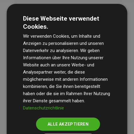
Diese Webseite verwendet
Cookies.
Wir verwenden Cookies, um Inhalte und
Anzeigen zu personalisieren und unseren
Datenverkehr zu analysieren. Wir geben
Die Wirtschaftsprüfungsgesellschaft
BDO
überprüft
Informationen über Ihre Nutzung unserer
Website auch an unsere Werbe- und
regelmäßig unsere Berechnungen und Methodik, um
Analysepartner weiter, die diese
Transparenz und Verlässlichkeit sicherzustellen.
möglicherweise mit anderen Informationen
Ihre Prüfungen belegen, dass unsere Investitionen in
kombinieren, die Sie ihnen bereitgestellt
Klimaschutzprojekte im Durchschnitt
haben oder die sie im Rahmen Ihrer Nutzung
200 % der
ihrer Dienste gesammelt haben.
geschätzten CO₂-Emissionen
der teilnehmenden
Datenschutzrichtlinie
Websites kompensieren – ein klarer Nachweis für die
messbare Klimawirkung unseres Ansatzes.
ALLE AKZEPTIEREN