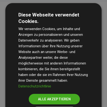
Diese Webseite verwendet
Cookies.
Wir verwenden Cookies, um Inhalte und
Anzeigen zu personalisieren und unseren
Datenverkehr zu analysieren. Wir geben
Die Wirtschaftsprüfungsgesellschaft
BDO
überprüft
Informationen über Ihre Nutzung unserer
Website auch an unsere Werbe- und
regelmäßig unsere Berechnungen und Methodik, um
Analysepartner weiter, die diese
Transparenz und Verlässlichkeit sicherzustellen.
möglicherweise mit anderen Informationen
Ihre Prüfungen belegen, dass unsere Investitionen in
kombinieren, die Sie ihnen bereitgestellt
Klimaschutzprojekte im Durchschnitt
haben oder die sie im Rahmen Ihrer Nutzung
200 % der
ihrer Dienste gesammelt haben.
geschätzten CO₂-Emissionen
der teilnehmenden
Datenschutzrichtlinie
Websites kompensieren – ein klarer Nachweis für die
messbare Klimawirkung unseres Ansatzes.
ALLE AKZEPTIEREN