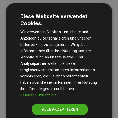
Diese Webseite verwendet
Cookies.
Wir verwenden Cookies, um Inhalte und
Anzeigen zu personalisieren und unseren
Datenverkehr zu analysieren. Wir geben
Die Wirtschaftsprüfungsgesellschaft
BDO
überprüft
Informationen über Ihre Nutzung unserer
Website auch an unsere Werbe- und
regelmäßig unsere Berechnungen und Methodik, um
Analysepartner weiter, die diese
Transparenz und Verlässlichkeit sicherzustellen.
möglicherweise mit anderen Informationen
Ihre Prüfungen belegen, dass unsere Investitionen in
kombinieren, die Sie ihnen bereitgestellt
Klimaschutzprojekte im Durchschnitt
haben oder die sie im Rahmen Ihrer Nutzung
200 % der
ihrer Dienste gesammelt haben.
geschätzten CO₂-Emissionen
der teilnehmenden
Datenschutzrichtlinie
Websites kompensieren – ein klarer Nachweis für die
messbare Klimawirkung unseres Ansatzes.
ALLE AKZEPTIEREN