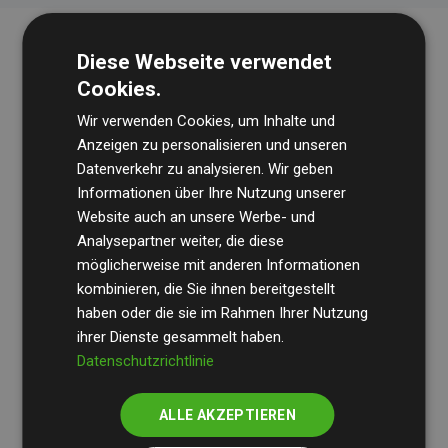
Diese Webseite verwendet
Cookies.
Wir verwenden Cookies, um Inhalte und
Anzeigen zu personalisieren und unseren
Datenverkehr zu analysieren. Wir geben
Die Wirtschaftsprüfungsgesellschaft
BDO
überprüft
Informationen über Ihre Nutzung unserer
Website auch an unsere Werbe- und
regelmäßig unsere Berechnungen und Methodik, um
Analysepartner weiter, die diese
Transparenz und Verlässlichkeit sicherzustellen.
möglicherweise mit anderen Informationen
Ihre Prüfungen belegen, dass unsere Investitionen in
kombinieren, die Sie ihnen bereitgestellt
Klimaschutzprojekte im Durchschnitt
haben oder die sie im Rahmen Ihrer Nutzung
200 % der
ihrer Dienste gesammelt haben.
geschätzten CO₂-Emissionen
der teilnehmenden
Datenschutzrichtlinie
Websites kompensieren – ein klarer Nachweis für die
messbare Klimawirkung unseres Ansatzes.
ALLE AKZEPTIEREN