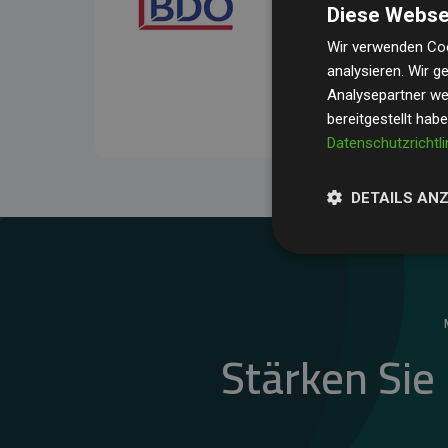
Diese Webse
Ihre Prüfungen belegen, 
Durchschnitt
200 % der
Wir verwenden Coo
analysieren. Wir 
Websites kompensieren –
Analysepartner wei
unseres Ansatzes.
bereitgestellt hab
Datenschutzrichtli
DETAILS AN
Stärken Sie