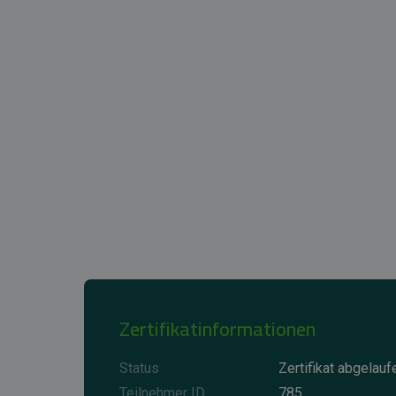
Zertifikatinformationen
Status
Zertifikat abgelauf
Teilnehmer ID
785