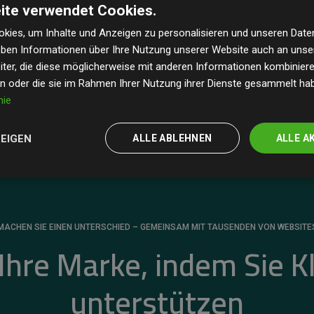
ite verwendet Cookies.
dass unsere Investitionen in Klimaschutzprojekte im
 geschätzten CO₂-Emissionen
der teilnehmenden
kies, um Inhalte und Anzeigen zu personalisieren und unseren Date
geben Informationen über Ihre Nutzung unserer Website auch an uns
 ein klarer Nachweis für die messbare Klimawirkung
ter, die diese möglicherweise mit anderen Informationen kombinieren
en oder die sie im Rahmen Ihrer Nutzung ihrer Dienste gesammelt ha
nie
ZEIGEN
ALLE ABLEHNEN
ALLE A
MACHEN SIE EINEN UNTERSCHIED – GEMEINSAM MIT TAUSENDEN VON WEBSITE
 Ihre Marke, indem Sie K
unterstützen