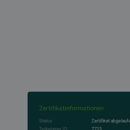
Zertifikatinformationen
Status
Zertifikat abgelauf
Teilnehmer ID
7713