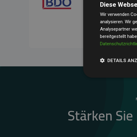
Diese Webse
Ihre Prüfungen belegen, 
Durchschnitt
200 % der
Wir verwenden Coo
analysieren. Wir 
Websites kompensieren –
Analysepartner wei
unseres Ansatzes.
bereitgestellt hab
Datenschutzrichtli
DETAILS AN
Stärken Sie