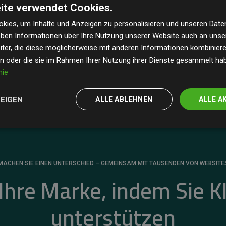
ite verwendet Cookies.
dass unsere Investitionen in Klimaschutzprojekte im
 geschätzten CO₂-Emissionen
der teilnehmenden
kies, um Inhalte und Anzeigen zu personalisieren und unseren Date
geben Informationen über Ihre Nutzung unserer Website auch an uns
 ein klarer Nachweis für die messbare Klimawirkung
ter, die diese möglicherweise mit anderen Informationen kombinieren
en oder die sie im Rahmen Ihrer Nutzung ihrer Dienste gesammelt ha
nie
ZEIGEN
ALLE ABLEHNEN
ALLE A
MACHEN SIE EINEN UNTERSCHIED – GEMEINSAM MIT TAUSENDEN VON WEBSITE
 Ihre Marke, indem Sie K
unterstützen