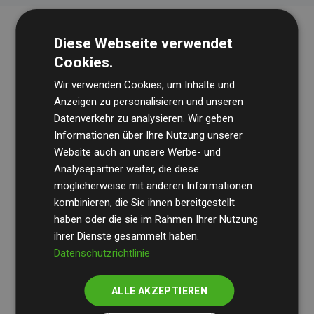
Diese Webseite verwendet
Cookies.
Wir verwenden Cookies, um Inhalte und
Anzeigen zu personalisieren und unseren
Datenverkehr zu analysieren. Wir geben
Die Wirtschaftsprüfungsgesellschaft
BDO
überprüft
Informationen über Ihre Nutzung unserer
Website auch an unsere Werbe- und
regelmäßig unsere Berechnungen und Methodik, um
Analysepartner weiter, die diese
Transparenz und Verlässlichkeit sicherzustellen.
möglicherweise mit anderen Informationen
Ihre Prüfungen belegen, dass unsere Investitionen in
kombinieren, die Sie ihnen bereitgestellt
Klimaschutzprojekte im Durchschnitt
haben oder die sie im Rahmen Ihrer Nutzung
200 % der
ihrer Dienste gesammelt haben.
geschätzten CO₂-Emissionen
der teilnehmenden
Datenschutzrichtlinie
Websites kompensieren – ein klarer Nachweis für die
messbare Klimawirkung unseres Ansatzes.
ALLE AKZEPTIEREN