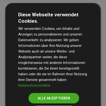
Diese Webseite verwendet
Cookies.
Wir verwenden Cookies, um Inhalte und
Anzeigen zu personalisieren und unseren
Datenverkehr zu analysieren. Wir geben
Die Wirtschaftsprüfungsgesellschaft
BDO
überprüft
Informationen über Ihre Nutzung unserer
Website auch an unsere Werbe- und
regelmäßig unsere Berechnungen und Methodik, um
Analysepartner weiter, die diese
Transparenz und Verlässlichkeit sicherzustellen.
möglicherweise mit anderen Informationen
Ihre Prüfungen belegen, dass unsere Investitionen in
kombinieren, die Sie ihnen bereitgestellt
Klimaschutzprojekte im Durchschnitt
haben oder die sie im Rahmen Ihrer Nutzung
200 % der
ihrer Dienste gesammelt haben.
geschätzten CO₂-Emissionen
der teilnehmenden
Datenschutzrichtlinie
Websites kompensieren – ein klarer Nachweis für die
messbare Klimawirkung unseres Ansatzes.
ALLE AKZEPTIEREN