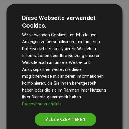
Diese Webseite verwendet
Cookies.
Wir verwenden Cookies, um Inhalte und
Anzeigen zu personalisieren und unseren
Datenverkehr zu analysieren. Wir geben
Die Wirtschaftsprüfungsgesellschaft
BDO
überprüft
Informationen über Ihre Nutzung unserer
Website auch an unsere Werbe- und
regelmäßig unsere Berechnungen und Methodik, um
Analysepartner weiter, die diese
Transparenz und Verlässlichkeit sicherzustellen.
möglicherweise mit anderen Informationen
Ihre Prüfungen belegen, dass unsere Investitionen in
kombinieren, die Sie ihnen bereitgestellt
Klimaschutzprojekte im Durchschnitt
haben oder die sie im Rahmen Ihrer Nutzung
200 % der
ihrer Dienste gesammelt haben.
geschätzten CO₂-Emissionen
der teilnehmenden
Datenschutzrichtlinie
Websites kompensieren – ein klarer Nachweis für die
messbare Klimawirkung unseres Ansatzes.
ALLE AKZEPTIEREN