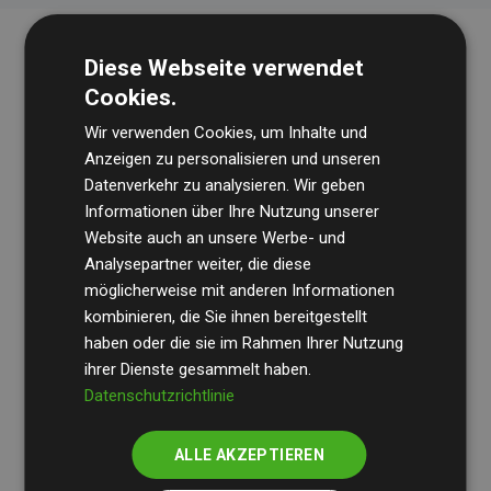
Diese Webseite verwendet
Cookies.
Wir verwenden Cookies, um Inhalte und
Anzeigen zu personalisieren und unseren
Datenverkehr zu analysieren. Wir geben
Die Wirtschaftsprüfungsgesellschaft
BDO
überprüft
Informationen über Ihre Nutzung unserer
Website auch an unsere Werbe- und
regelmäßig unsere Berechnungen und Methodik, um
Analysepartner weiter, die diese
Transparenz und Verlässlichkeit sicherzustellen.
möglicherweise mit anderen Informationen
Ihre Prüfungen belegen, dass unsere Investitionen in
kombinieren, die Sie ihnen bereitgestellt
Klimaschutzprojekte im Durchschnitt
haben oder die sie im Rahmen Ihrer Nutzung
200 % der
ihrer Dienste gesammelt haben.
geschätzten CO₂-Emissionen
der teilnehmenden
Datenschutzrichtlinie
Websites kompensieren – ein klarer Nachweis für die
messbare Klimawirkung unseres Ansatzes.
ALLE AKZEPTIEREN