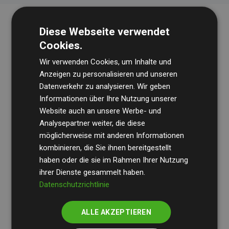
Diese Webseite verwendet
Cookies.
Wir verwenden Cookies, um Inhalte und
Anzeigen zu personalisieren und unseren
Datenverkehr zu analysieren. Wir geben
Die Wirtschaftsprüfungsgesellschaft
BDO
überprüft
Informationen über Ihre Nutzung unserer
Website auch an unsere Werbe- und
regelmäßig unsere Berechnungen und Methodik, um
Analysepartner weiter, die diese
Transparenz und Verlässlichkeit sicherzustellen.
möglicherweise mit anderen Informationen
Ihre Prüfungen belegen, dass unsere Investitionen in
kombinieren, die Sie ihnen bereitgestellt
Klimaschutzprojekte im Durchschnitt
haben oder die sie im Rahmen Ihrer Nutzung
200 % der
ihrer Dienste gesammelt haben.
geschätzten CO₂-Emissionen
der teilnehmenden
Datenschutzrichtlinie
Websites kompensieren – ein klarer Nachweis für die
messbare Klimawirkung unseres Ansatzes.
ALLE AKZEPTIEREN