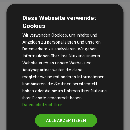
Diese Webseite verwendet
Cookies.
Wir verwenden Cookies, um Inhalte und
Anzeigen zu personalisieren und unseren
Datenverkehr zu analysieren. Wir geben
Die Wirtschaftsprüfungsgesellschaft
BDO
überprüft
Informationen über Ihre Nutzung unserer
Website auch an unsere Werbe- und
regelmäßig unsere Berechnungen und Methodik, um
Analysepartner weiter, die diese
Transparenz und Verlässlichkeit sicherzustellen.
möglicherweise mit anderen Informationen
Ihre Prüfungen belegen, dass unsere Investitionen in
kombinieren, die Sie ihnen bereitgestellt
Klimaschutzprojekte im Durchschnitt
haben oder die sie im Rahmen Ihrer Nutzung
200 % der
ihrer Dienste gesammelt haben.
geschätzten CO₂-Emissionen
der teilnehmenden
Datenschutzrichtlinie
Websites kompensieren – ein klarer Nachweis für die
messbare Klimawirkung unseres Ansatzes.
ALLE AKZEPTIEREN