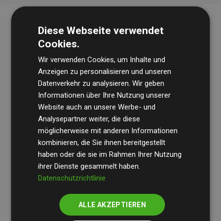
Diese Webseite verwendet
Cookies.
Wir verwenden Cookies, um Inhalte und
Anzeigen zu personalisieren und unseren
Datenverkehr zu analysieren. Wir geben
Die Wirtschaftsprüfungsgesellschaft
BDO
überprüft
Informationen über Ihre Nutzung unserer
Website auch an unsere Werbe- und
regelmäßig unsere Berechnungen und Methodik, um
Analysepartner weiter, die diese
Transparenz und Verlässlichkeit sicherzustellen.
möglicherweise mit anderen Informationen
Ihre Prüfungen belegen, dass unsere Investitionen in
kombinieren, die Sie ihnen bereitgestellt
Klimaschutzprojekte im Durchschnitt
haben oder die sie im Rahmen Ihrer Nutzung
200 % der
ihrer Dienste gesammelt haben.
geschätzten CO₂-Emissionen
der teilnehmenden
Datenschutzrichtlinie
Websites kompensieren – ein klarer Nachweis für die
messbare Klimawirkung unseres Ansatzes.
ALLE AKZEPTIEREN