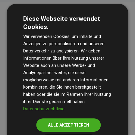
Diese Webseite verwendet
Cookies.
Wir verwenden Cookies, um Inhalte und
Anzeigen zu personalisieren und unseren
Datenverkehr zu analysieren. Wir geben
Die Wirtschaftsprüfungsgesellschaft
BDO
überprüft
Informationen über Ihre Nutzung unserer
Website auch an unsere Werbe- und
regelmäßig unsere Berechnungen und Methodik, um
Analysepartner weiter, die diese
Transparenz und Verlässlichkeit sicherzustellen.
möglicherweise mit anderen Informationen
Ihre Prüfungen belegen, dass unsere Investitionen in
kombinieren, die Sie ihnen bereitgestellt
Klimaschutzprojekte im Durchschnitt
haben oder die sie im Rahmen Ihrer Nutzung
200 % der
ihrer Dienste gesammelt haben.
geschätzten CO₂-Emissionen
der teilnehmenden
Datenschutzrichtlinie
Websites kompensieren – ein klarer Nachweis für die
messbare Klimawirkung unseres Ansatzes.
ALLE AKZEPTIEREN