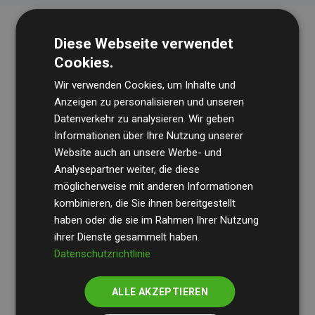
Diese Webseite verwendet
Cookies.
Wir verwenden Cookies, um Inhalte und
Anzeigen zu personalisieren und unseren
Datenverkehr zu analysieren. Wir geben
Die Wirtschaftsprüfungsgesellschaft
BDO
überprüft
Informationen über Ihre Nutzung unserer
Website auch an unsere Werbe- und
regelmäßig unsere Berechnungen und Methodik, um
Analysepartner weiter, die diese
Transparenz und Verlässlichkeit sicherzustellen.
möglicherweise mit anderen Informationen
Ihre Prüfungen belegen, dass unsere Investitionen in
kombinieren, die Sie ihnen bereitgestellt
Klimaschutzprojekte im Durchschnitt
haben oder die sie im Rahmen Ihrer Nutzung
200 % der
ihrer Dienste gesammelt haben.
geschätzten CO₂-Emissionen
der teilnehmenden
Datenschutzrichtlinie
Websites kompensieren – ein klarer Nachweis für die
messbare Klimawirkung unseres Ansatzes.
ALLE AKZEPTIEREN