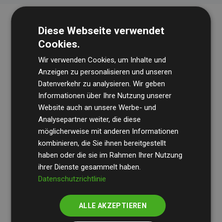
Diese Webseite verwendet
Cookies.
Wir verwenden Cookies, um Inhalte und
Anzeigen zu personalisieren und unseren
Datenverkehr zu analysieren. Wir geben
Die Wirtschaftsprüfungsgesellschaft
BDO
überprüft
Informationen über Ihre Nutzung unserer
Website auch an unsere Werbe- und
regelmäßig unsere Berechnungen und Methodik, um
Analysepartner weiter, die diese
Transparenz und Verlässlichkeit sicherzustellen.
möglicherweise mit anderen Informationen
Ihre Prüfungen belegen, dass unsere Investitionen in
kombinieren, die Sie ihnen bereitgestellt
Klimaschutzprojekte im Durchschnitt
haben oder die sie im Rahmen Ihrer Nutzung
200 % der
ihrer Dienste gesammelt haben.
geschätzten CO₂-Emissionen
der teilnehmenden
Datenschutzrichtlinie
Websites kompensieren – ein klarer Nachweis für die
messbare Klimawirkung unseres Ansatzes.
ALLE AKZEPTIEREN