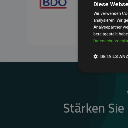
Diese Webse
Ihre Prüfungen belegen, 
Durchschnitt
200 % der
Wir verwenden Coo
analysieren. Wir 
Websites kompensieren –
Analysepartner wei
unseres Ansatzes.
bereitgestellt hab
Datenschutzrichtli
DETAILS AN
Stärken Sie