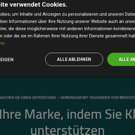
ite verwendet Cookies.
dass unsere Investitionen in Klimaschutzprojekte im
 geschätzten CO₂-Emissionen
der teilnehmenden
kies, um Inhalte und Anzeigen zu personalisieren und unseren Date
geben Informationen über Ihre Nutzung unserer Website auch an uns
 ein klarer Nachweis für die messbare Klimawirkung
ter, die diese möglicherweise mit anderen Informationen kombinieren
en oder die sie im Rahmen Ihrer Nutzung ihrer Dienste gesammelt ha
nie
ZEIGEN
ALLE ABLEHNEN
ALLE A
MACHEN SIE EINEN UNTERSCHIED – GEMEINSAM MIT TAUSENDEN VON WEBSITE
 Ihre Marke, indem Sie K
unterstützen