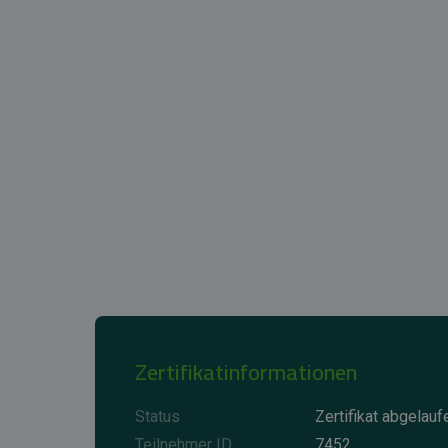
Zertifikatinformationen
Status
Zertifikat abgelauf
Teilnehmer ID
7452