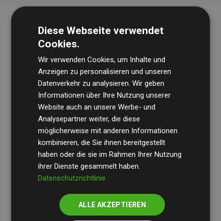
Diese Webseite verwendet
Cookies.
Wir verwenden Cookies, um Inhalte und
Anzeigen zu personalisieren und unseren
Datenverkehr zu analysieren. Wir geben
Die Wirtschaftsprüfungsgesellschaft
BDO
überprüft
Informationen über Ihre Nutzung unserer
Website auch an unsere Werbe- und
regelmäßig unsere Berechnungen und Methodik, um
Analysepartner weiter, die diese
Transparenz und Verlässlichkeit sicherzustellen.
möglicherweise mit anderen Informationen
Ihre Prüfungen belegen, dass unsere Investitionen in
kombinieren, die Sie ihnen bereitgestellt
Klimaschutzprojekte im Durchschnitt
haben oder die sie im Rahmen Ihrer Nutzung
200 % der
ihrer Dienste gesammelt haben.
geschätzten CO₂-Emissionen
der teilnehmenden
Datenschutzrichtlinie
Websites kompensieren – ein klarer Nachweis für die
messbare Klimawirkung unseres Ansatzes.
ALLE AKZEPTIEREN