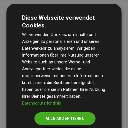
Diese Webseite verwendet
Cookies.
Wir verwenden Cookies, um Inhalte und
Anzeigen zu personalisieren und unseren
Datenverkehr zu analysieren. Wir geben
Die Wirtschaftsprüfungsgesellschaft
BDO
überprüft
Informationen über Ihre Nutzung unserer
Website auch an unsere Werbe- und
regelmäßig unsere Berechnungen und Methodik, um
Analysepartner weiter, die diese
Transparenz und Verlässlichkeit sicherzustellen.
möglicherweise mit anderen Informationen
Ihre Prüfungen belegen, dass unsere Investitionen in
kombinieren, die Sie ihnen bereitgestellt
Klimaschutzprojekte im Durchschnitt
haben oder die sie im Rahmen Ihrer Nutzung
200 % der
ihrer Dienste gesammelt haben.
geschätzten CO₂-Emissionen
der teilnehmenden
Datenschutzrichtlinie
Websites kompensieren – ein klarer Nachweis für die
messbare Klimawirkung unseres Ansatzes.
ALLE AKZEPTIEREN