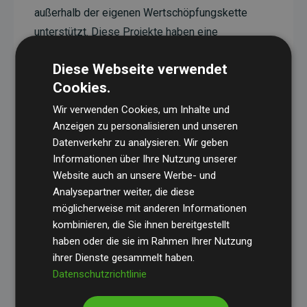
außerhalb der eigenen Wertschöpfungskette
unterstützt. Diese Projekte haben eine
nachgewiesene CO₂-reduzierende Wirkung, die
Diese Webseite verwendet
im Durchschnitt dem Doppelten der geschätzten
Cookies.
Emissionen der Website entspricht.
Wir verwenden Cookies, um Inhalte und
Alle unterstützten Projekte werden durch
Gold
Anzeigen zu personalisieren und unseren
Standard
verifiziert und erfüllen höchste
Datenverkehr zu analysieren. Wir geben
Anforderungen an Qualität, tatsächliche
Informationen über Ihre Nutzung unserer
Klimawirkung und Transparenz. Weitere
Website auch an unsere Werbe- und
Informationen zu den einzelnen Projekten finden
Analysepartner weiter, die diese
möglicherweise mit anderen Informationen
Sie hier.
kombinieren, die Sie ihnen bereitgestellt
haben oder die sie im Rahmen Ihrer Nutzung
ihrer Dienste gesammelt haben.
Datenschutzrichtlinie
Initiative Websites, die Klimaprojekte unterstützen