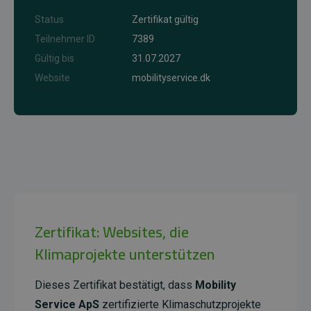
Status
Zertifikat gültig
Teilnehmer ID
7389
Gültig bis
31.07.2027
Website
mobilityservice.dk
Zertifikat: Websites, die
Klimaprojekte unterstützen
Dieses Zertifikat bestätigt, dass
Mobility
Service ApS
zertifizierte Klimaschutzprojekte