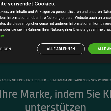
ite verwendet Cookies.
dass unsere Investitionen in Klimaschutzprojekte im
 geschätzten CO₂-Emissionen
der teilnehmenden
kies, um Inhalte und Anzeigen zu personalisieren und unseren Date
geben Informationen über Ihre Nutzung unserer Website auch an uns
 ein klarer Nachweis für die messbare Klimawirkung
ter, die diese möglicherweise mit anderen Informationen kombinieren
en oder die sie im Rahmen Ihrer Nutzung ihrer Dienste gesammelt ha
nie
ZEIGEN
ALLE ABLEHNEN
ALLE A
MACHEN SIE EINEN UNTERSCHIED – GEMEINSAM MIT TAUSENDEN VON WEBSITE
 Ihre Marke, indem Sie K
unterstützen