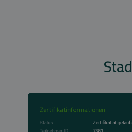
Sta
Zertifikatinformationen
Status
Zertifikat abgelauf
Teilnehmer ID
7381