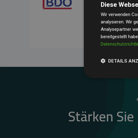
Diese Webse
Ihre Prüfungen belegen, 
Durchschnitt
200 % der
Wir verwenden Coo
analysieren. Wir 
Websites kompensieren –
Analysepartner wei
unseres Ansatzes.
bereitgestellt hab
Datenschutzrichtli
DETAILS AN
Stärken Sie