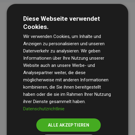
Diese Webseite verwendet
Cookies.
Wir verwenden Cookies, um Inhalte und
Anzeigen zu personalisieren und unseren
Datenverkehr zu analysieren. Wir geben
Die Wirtschaftsprüfungsgesellschaft
BDO
überprüft
Informationen über Ihre Nutzung unserer
Website auch an unsere Werbe- und
regelmäßig unsere Berechnungen und Methodik, um
Analysepartner weiter, die diese
Transparenz und Verlässlichkeit sicherzustellen.
möglicherweise mit anderen Informationen
Ihre Prüfungen belegen, dass unsere Investitionen in
kombinieren, die Sie ihnen bereitgestellt
Klimaschutzprojekte im Durchschnitt
haben oder die sie im Rahmen Ihrer Nutzung
200 % der
ihrer Dienste gesammelt haben.
geschätzten CO₂-Emissionen
der teilnehmenden
Datenschutzrichtlinie
Websites kompensieren – ein klarer Nachweis für die
messbare Klimawirkung unseres Ansatzes.
ALLE AKZEPTIEREN