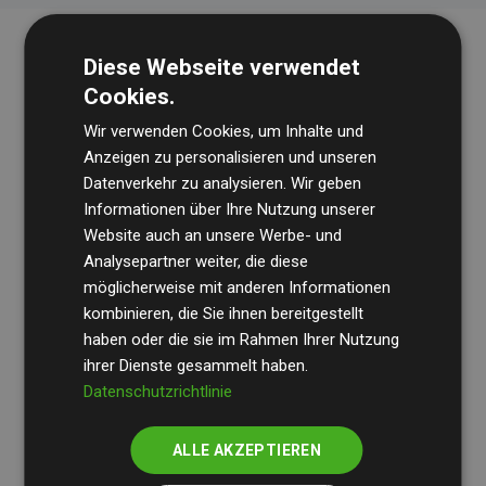
Diese Webseite verwendet
Cookies.
Wir verwenden Cookies, um Inhalte und
Anzeigen zu personalisieren und unseren
Datenverkehr zu analysieren. Wir geben
Die Wirtschaftsprüfungsgesellschaft
BDO
überprüft
Informationen über Ihre Nutzung unserer
Website auch an unsere Werbe- und
regelmäßig unsere Berechnungen und Methodik, um
Analysepartner weiter, die diese
Transparenz und Verlässlichkeit sicherzustellen.
möglicherweise mit anderen Informationen
Ihre Prüfungen belegen, dass unsere Investitionen in
kombinieren, die Sie ihnen bereitgestellt
Klimaschutzprojekte im Durchschnitt
haben oder die sie im Rahmen Ihrer Nutzung
200 % der
ihrer Dienste gesammelt haben.
geschätzten CO₂-Emissionen
der teilnehmenden
Datenschutzrichtlinie
Websites kompensieren – ein klarer Nachweis für die
messbare Klimawirkung unseres Ansatzes.
ALLE AKZEPTIEREN