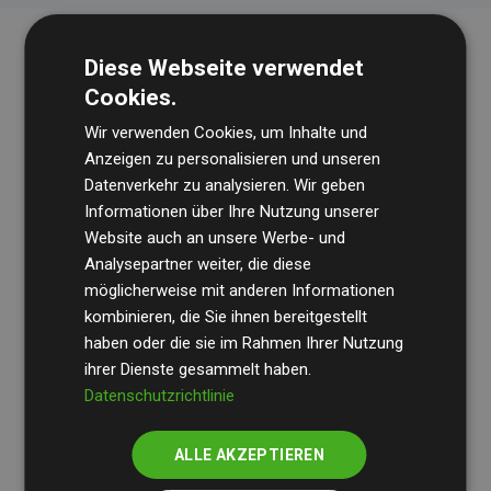
Diese Webseite verwendet
Cookies.
Wir verwenden Cookies, um Inhalte und
Anzeigen zu personalisieren und unseren
Datenverkehr zu analysieren. Wir geben
Die Wirtschaftsprüfungsgesellschaft
BDO
überprüft
Informationen über Ihre Nutzung unserer
Website auch an unsere Werbe- und
regelmäßig unsere Berechnungen und Methodik, um
Analysepartner weiter, die diese
Transparenz und Verlässlichkeit sicherzustellen.
möglicherweise mit anderen Informationen
Ihre Prüfungen belegen, dass unsere Investitionen in
kombinieren, die Sie ihnen bereitgestellt
Klimaschutzprojekte im Durchschnitt
haben oder die sie im Rahmen Ihrer Nutzung
200 % der
ihrer Dienste gesammelt haben.
geschätzten CO₂-Emissionen
der teilnehmenden
Datenschutzrichtlinie
Websites kompensieren – ein klarer Nachweis für die
messbare Klimawirkung unseres Ansatzes.
ALLE AKZEPTIEREN