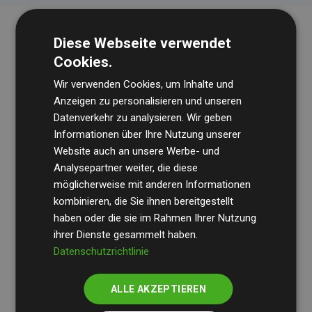
Diese Webseite verwendet
Cookies.
Wir verwenden Cookies, um Inhalte und
Anzeigen zu personalisieren und unseren
Datenverkehr zu analysieren. Wir geben
Die Wirtschaftsprüfungsgesellschaft
BDO
überprüft
Informationen über Ihre Nutzung unserer
Website auch an unsere Werbe- und
regelmäßig unsere Berechnungen und Methodik, um
Analysepartner weiter, die diese
Transparenz und Verlässlichkeit sicherzustellen.
möglicherweise mit anderen Informationen
Ihre Prüfungen belegen, dass unsere Investitionen in
kombinieren, die Sie ihnen bereitgestellt
Klimaschutzprojekte im Durchschnitt
haben oder die sie im Rahmen Ihrer Nutzung
200 % der
ihrer Dienste gesammelt haben.
geschätzten CO₂-Emissionen
der teilnehmenden
Datenschutzrichtlinie
Websites kompensieren – ein klarer Nachweis für die
messbare Klimawirkung unseres Ansatzes.
ALLE AKZEPTIEREN