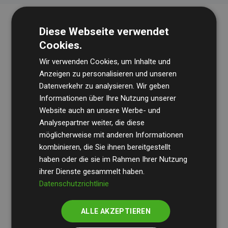
Diese Webseite verwendet
Cookies.
Wir verwenden Cookies, um Inhalte und
Anzeigen zu personalisieren und unseren
Datenverkehr zu analysieren. Wir geben
Die Wirtschaftsprüfungsgesellschaft
BDO
überprüft
Informationen über Ihre Nutzung unserer
Website auch an unsere Werbe- und
regelmäßig unsere Berechnungen und Methodik, um
Analysepartner weiter, die diese
Transparenz und Verlässlichkeit sicherzustellen.
möglicherweise mit anderen Informationen
Ihre Prüfungen belegen, dass unsere Investitionen in
kombinieren, die Sie ihnen bereitgestellt
Klimaschutzprojekte im Durchschnitt
haben oder die sie im Rahmen Ihrer Nutzung
200 % der
ihrer Dienste gesammelt haben.
geschätzten CO₂-Emissionen
der teilnehmenden
Datenschutzrichtlinie
Websites kompensieren – ein klarer Nachweis für die
messbare Klimawirkung unseres Ansatzes.
ALLE AKZEPTIEREN