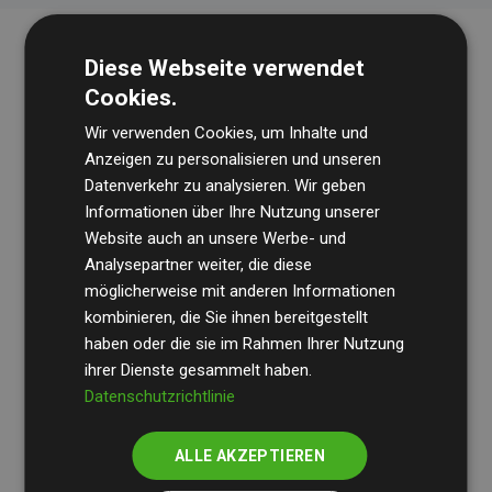
Diese Webseite verwendet
Cookies.
Wir verwenden Cookies, um Inhalte und
Anzeigen zu personalisieren und unseren
Datenverkehr zu analysieren. Wir geben
Die Wirtschaftsprüfungsgesellschaft
BDO
überprüft
Informationen über Ihre Nutzung unserer
Website auch an unsere Werbe- und
regelmäßig unsere Berechnungen und Methodik, um
Analysepartner weiter, die diese
Transparenz und Verlässlichkeit sicherzustellen.
möglicherweise mit anderen Informationen
Ihre Prüfungen belegen, dass unsere Investitionen in
kombinieren, die Sie ihnen bereitgestellt
Klimaschutzprojekte im Durchschnitt
haben oder die sie im Rahmen Ihrer Nutzung
200 % der
ihrer Dienste gesammelt haben.
geschätzten CO₂-Emissionen
der teilnehmenden
Datenschutzrichtlinie
Websites kompensieren – ein klarer Nachweis für die
messbare Klimawirkung unseres Ansatzes.
ALLE AKZEPTIEREN