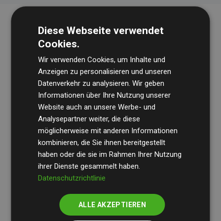
Diese Webseite verwendet
Cookies.
Wir verwenden Cookies, um Inhalte und
Anzeigen zu personalisieren und unseren
Datenverkehr zu analysieren. Wir geben
Die Wirtschaftsprüfungsgesellschaft
BDO
überprüft
Informationen über Ihre Nutzung unserer
Website auch an unsere Werbe- und
regelmäßig unsere Berechnungen und Methodik, um
Analysepartner weiter, die diese
Transparenz und Verlässlichkeit sicherzustellen.
möglicherweise mit anderen Informationen
Ihre Prüfungen belegen, dass unsere Investitionen in
kombinieren, die Sie ihnen bereitgestellt
Klimaschutzprojekte im Durchschnitt
haben oder die sie im Rahmen Ihrer Nutzung
200 % der
ihrer Dienste gesammelt haben.
geschätzten CO₂-Emissionen
der teilnehmenden
Datenschutzrichtlinie
Websites kompensieren – ein klarer Nachweis für die
messbare Klimawirkung unseres Ansatzes.
ALLE AKZEPTIEREN