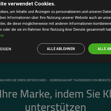
ite verwendet Cookies.
dass unsere Investitionen in Klimaschutzprojekte im
 geschätzten CO₂-Emissionen
der teilnehmenden
kies, um Inhalte und Anzeigen zu personalisieren und unseren Date
geben Informationen über Ihre Nutzung unserer Website auch an uns
 ein klarer Nachweis für die messbare Klimawirkung
ter, die diese möglicherweise mit anderen Informationen kombinieren
en oder die sie im Rahmen Ihrer Nutzung ihrer Dienste gesammelt ha
nie
ZEIGEN
ALLE ABLEHNEN
ALLE A
MACHEN SIE EINEN UNTERSCHIED – GEMEINSAM MIT TAUSENDEN VON WEBSITE
 Ihre Marke, indem Sie K
unterstützen