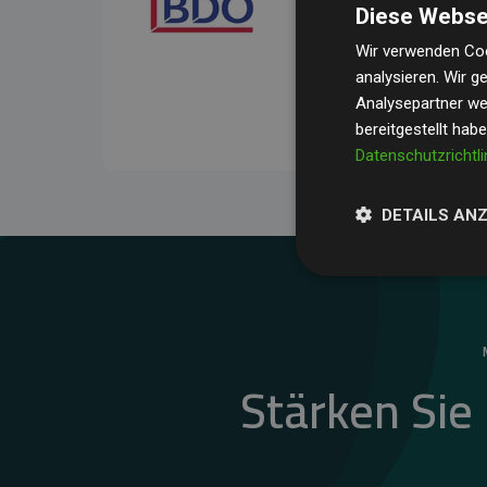
Diese Webse
Ihre Prüfungen belegen, 
Durchschnitt
200 % der
Wir verwenden Coo
analysieren. Wir 
Websites kompensieren –
Analysepartner wei
unseres Ansatzes.
bereitgestellt hab
Datenschutzrichtli
DETAILS AN
Stärken Sie