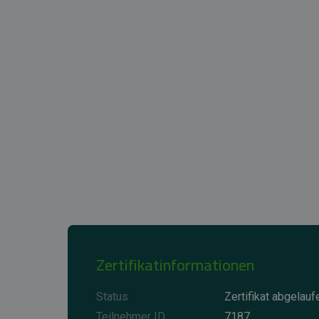
Zertifikatinformationen
Status
Zertifikat abgelauf
Teilnehmer ID
7187