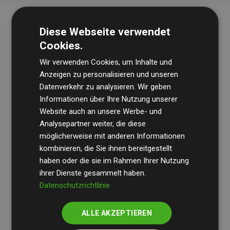
Diese Webseite verwendet
Cookies.
Wir verwenden Cookies, um Inhalte und
Anzeigen zu personalisieren und unseren
Datenverkehr zu analysieren. Wir geben
Die Wirtschaftsprüfungsgesellschaft
BDO
überprüft
Informationen über Ihre Nutzung unserer
Website auch an unsere Werbe- und
regelmäßig unsere Berechnungen und Methodik, um
Analysepartner weiter, die diese
Transparenz und Verlässlichkeit sicherzustellen.
möglicherweise mit anderen Informationen
Ihre Prüfungen belegen, dass unsere Investitionen in
kombinieren, die Sie ihnen bereitgestellt
Klimaschutzprojekte im Durchschnitt
haben oder die sie im Rahmen Ihrer Nutzung
200 % der
ihrer Dienste gesammelt haben.
geschätzten CO₂-Emissionen
der teilnehmenden
Datenschutzrichtlinie
Websites kompensieren – ein klarer Nachweis für die
messbare Klimawirkung unseres Ansatzes.
ALLE AKZEPTIEREN