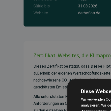
Gültig bis
31.08.2026
Website
derbeflott.de
Zertifikat: Websites, die Klimapr
Dieses Zertifikat bestätigt, dass
Derbe Flo
außerhalb der eigenen Wertschöpfungskette 
nachgewiesene CO₂-reduzierende Wirkung, d
geschätzten Emissionen der Website entspri
Diese Webse
Alle unterstützten Projekte werden durch
Go
Wir verwenden Coo
Anforderungen an Qualität, tatsächliche Kli
analysieren. Wir 
zu den einzelnen Projekten finden
Sie hier.