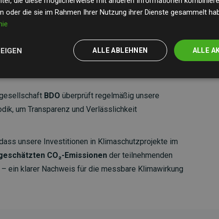
ter, die diese möglicherweise mit anderen Informationen kombinieren
en oder die sie im Rahmen Ihrer Nutzung ihrer Dienste gesammelt ha
nie
ZEIGEN
ALLE ABLEHNEN
ALLE A
gesellschaft
BDO
überprüft regelmäßig unsere
ik, um Transparenz und Verlässlichkeit
dass unsere Investitionen in Klimaschutzprojekte im
 geschätzten CO₂-Emissionen
der teilnehmenden
 ein klarer Nachweis für die messbare Klimawirkung