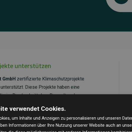
ojekte unterstützen
tt GmbH
zertifizierte Klimaschutzprojekte
unterstützt. Diese Projekte haben eine
ie im Durchschnitt dem Doppelten der
cht.
ite verwendet Cookies.
ld Standard
verifiziert und erfüllen höchste
kies, um Inhalte und Anzeigen zu personalisieren und unseren Date
mawirkung und Transparenz. Weitere Informationen
geben Informationen über Ihre Nutzung unserer Website auch an uns