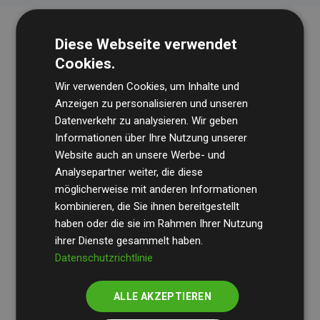
Diese Webseite verwendet
Cookies.
Wir verwenden Cookies, um Inhalte und
Anzeigen zu personalisieren und unseren
Datenverkehr zu analysieren. Wir geben
Die Wirtschaftsprüfungsgesellschaft
BDO
überprüft
Informationen über Ihre Nutzung unserer
Website auch an unsere Werbe- und
regelmäßig unsere Berechnungen und Methodik, um
Analysepartner weiter, die diese
Transparenz und Verlässlichkeit sicherzustellen.
möglicherweise mit anderen Informationen
Ihre Prüfungen belegen, dass unsere Investitionen in
kombinieren, die Sie ihnen bereitgestellt
Klimaschutzprojekte im Durchschnitt
haben oder die sie im Rahmen Ihrer Nutzung
200 % der
ihrer Dienste gesammelt haben.
geschätzten CO₂-Emissionen
der teilnehmenden
Datenschutzrichtlinie
Websites kompensieren – ein klarer Nachweis für die
messbare Klimawirkung unseres Ansatzes.
ALLE AKZEPTIEREN