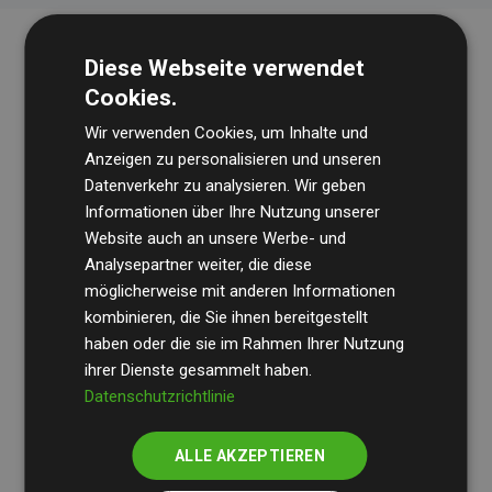
Diese Webseite verwendet
Cookies.
Wir verwenden Cookies, um Inhalte und
Anzeigen zu personalisieren und unseren
Datenverkehr zu analysieren. Wir geben
Die Wirtschaftsprüfungsgesellschaft
BDO
überprüft
Informationen über Ihre Nutzung unserer
Website auch an unsere Werbe- und
regelmäßig unsere Berechnungen und Methodik, um
Analysepartner weiter, die diese
Transparenz und Verlässlichkeit sicherzustellen.
möglicherweise mit anderen Informationen
Ihre Prüfungen belegen, dass unsere Investitionen in
kombinieren, die Sie ihnen bereitgestellt
Klimaschutzprojekte im Durchschnitt
haben oder die sie im Rahmen Ihrer Nutzung
200 % der
ihrer Dienste gesammelt haben.
geschätzten CO₂-Emissionen
der teilnehmenden
Datenschutzrichtlinie
Websites kompensieren – ein klarer Nachweis für die
messbare Klimawirkung unseres Ansatzes.
ALLE AKZEPTIEREN