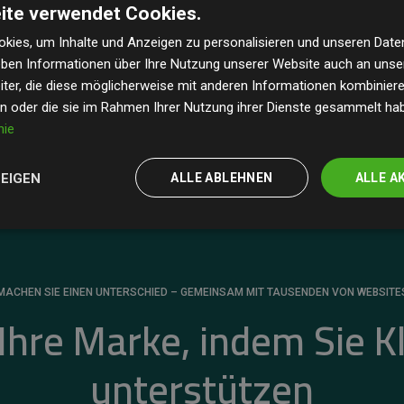
ite verwendet Cookies.
dass unsere Investitionen in Klimaschutzprojekte im
 geschätzten CO₂-Emissionen
der teilnehmenden
kies, um Inhalte und Anzeigen zu personalisieren und unseren Date
geben Informationen über Ihre Nutzung unserer Website auch an uns
 ein klarer Nachweis für die messbare Klimawirkung
ter, die diese möglicherweise mit anderen Informationen kombinieren
en oder die sie im Rahmen Ihrer Nutzung ihrer Dienste gesammelt ha
nie
ZEIGEN
ALLE ABLEHNEN
ALLE A
MACHEN SIE EINEN UNTERSCHIED – GEMEINSAM MIT TAUSENDEN VON WEBSITE
 Ihre Marke, indem Sie K
unterstützen