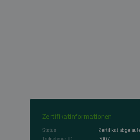
Zertifikatinformationen
Status
Zertifikat abgelauf
Teilnehmer ID
7007