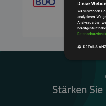
Diese Webse
Ihre Prüfungen belegen, 
Durchschnitt
200 % der
Wir verwenden Coo
analysieren. Wir 
Websites kompensieren –
Analysepartner wei
unseres Ansatzes.
bereitgestellt hab
Datenschutzrichtli
DETAILS AN
Stärken Sie