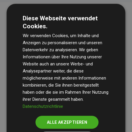
Diese Webseite verwendet
Cookies.
Wir verwenden Cookies, um Inhalte und
Anzeigen zu personalisieren und unseren
Datenverkehr zu analysieren. Wir geben
Die Wirtschaftsprüfungsgesellschaft
BDO
überprüft
Informationen über Ihre Nutzung unserer
Website auch an unsere Werbe- und
regelmäßig unsere Berechnungen und Methodik, um
Analysepartner weiter, die diese
Transparenz und Verlässlichkeit sicherzustellen.
möglicherweise mit anderen Informationen
Ihre Prüfungen belegen, dass unsere Investitionen in
kombinieren, die Sie ihnen bereitgestellt
Klimaschutzprojekte im Durchschnitt
haben oder die sie im Rahmen Ihrer Nutzung
200 % der
ihrer Dienste gesammelt haben.
geschätzten CO₂-Emissionen
der teilnehmenden
Datenschutzrichtlinie
Websites kompensieren – ein klarer Nachweis für die
messbare Klimawirkung unseres Ansatzes.
ALLE AKZEPTIEREN