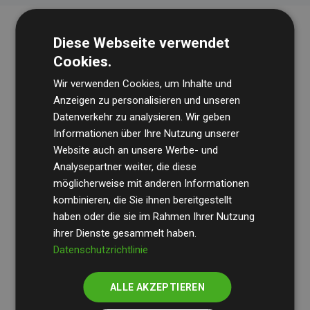
Diese Webseite verwendet
Cookies.
Wir verwenden Cookies, um Inhalte und
Anzeigen zu personalisieren und unseren
Datenverkehr zu analysieren. Wir geben
Die Wirtschaftsprüfungsgesellschaft
BDO
überprüft
Informationen über Ihre Nutzung unserer
Website auch an unsere Werbe- und
regelmäßig unsere Berechnungen und Methodik, um
Analysepartner weiter, die diese
Transparenz und Verlässlichkeit sicherzustellen.
möglicherweise mit anderen Informationen
Ihre Prüfungen belegen, dass unsere Investitionen in
kombinieren, die Sie ihnen bereitgestellt
Klimaschutzprojekte im Durchschnitt
haben oder die sie im Rahmen Ihrer Nutzung
200 % der
ihrer Dienste gesammelt haben.
geschätzten CO₂-Emissionen
der teilnehmenden
Datenschutzrichtlinie
Websites kompensieren – ein klarer Nachweis für die
messbare Klimawirkung unseres Ansatzes.
ALLE AKZEPTIEREN