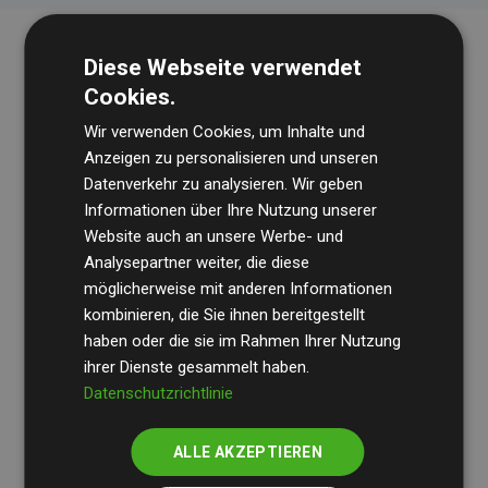
Diese Webseite verwendet
Cookies.
Wir verwenden Cookies, um Inhalte und
Anzeigen zu personalisieren und unseren
Datenverkehr zu analysieren. Wir geben
Die Wirtschaftsprüfungsgesellschaft
BDO
überprüft
Informationen über Ihre Nutzung unserer
Website auch an unsere Werbe- und
regelmäßig unsere Berechnungen und Methodik, um
Analysepartner weiter, die diese
Transparenz und Verlässlichkeit sicherzustellen.
möglicherweise mit anderen Informationen
Ihre Prüfungen belegen, dass unsere Investitionen in
kombinieren, die Sie ihnen bereitgestellt
Klimaschutzprojekte im Durchschnitt
haben oder die sie im Rahmen Ihrer Nutzung
200 % der
ihrer Dienste gesammelt haben.
geschätzten CO₂-Emissionen
der teilnehmenden
Datenschutzrichtlinie
Websites kompensieren – ein klarer Nachweis für die
messbare Klimawirkung unseres Ansatzes.
ALLE AKZEPTIEREN