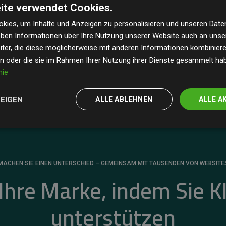
ite verwendet Cookies.
dass unsere Investitionen in Klimaschutzprojekte im
 geschätzten CO₂-Emissionen
der teilnehmenden
kies, um Inhalte und Anzeigen zu personalisieren und unseren Date
geben Informationen über Ihre Nutzung unserer Website auch an uns
 ein klarer Nachweis für die messbare Klimawirkung
ter, die diese möglicherweise mit anderen Informationen kombinieren
en oder die sie im Rahmen Ihrer Nutzung ihrer Dienste gesammelt ha
nie
ZEIGEN
ALLE ABLEHNEN
ALLE A
MACHEN SIE EINEN UNTERSCHIED – GEMEINSAM MIT TAUSENDEN VON WEBSITE
 Ihre Marke, indem Sie K
unterstützen