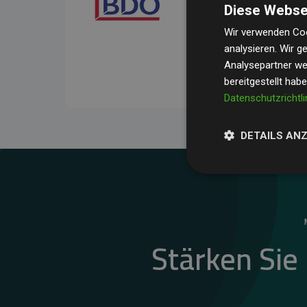
Diese Webse
Ihre Prüfungen belegen, 
Durchschnitt
200 % der
Wir verwenden Coo
analysieren. Wir 
Websites kompensieren –
Analysepartner wei
unseres Ansatzes.
bereitgestellt hab
Datenschutzrichtli
DETAILS AN
Stärken Sie