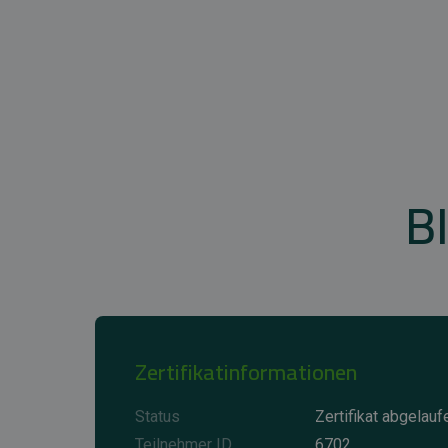
B
Zertifikatinformationen
Status
Zertifikat abgelauf
Teilnehmer ID
6702