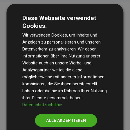
Diese Webseite verwendet
Cookies.
Wir verwenden Cookies, um Inhalte und
Anzeigen zu personalisieren und unseren
Datenverkehr zu analysieren. Wir geben
Die Wirtschaftsprüfungsgesellschaft
BDO
überprüft
Informationen über Ihre Nutzung unserer
Website auch an unsere Werbe- und
regelmäßig unsere Berechnungen und Methodik, um
Analysepartner weiter, die diese
Transparenz und Verlässlichkeit sicherzustellen.
möglicherweise mit anderen Informationen
Ihre Prüfungen belegen, dass unsere Investitionen in
kombinieren, die Sie ihnen bereitgestellt
Klimaschutzprojekte im Durchschnitt
haben oder die sie im Rahmen Ihrer Nutzung
200 % der
ihrer Dienste gesammelt haben.
geschätzten CO₂-Emissionen
der teilnehmenden
Datenschutzrichtlinie
Websites kompensieren – ein klarer Nachweis für die
messbare Klimawirkung unseres Ansatzes.
ALLE AKZEPTIEREN