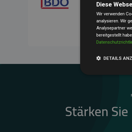
Diese Webse
Ihre Prüfungen belegen, 
Durchschnitt
200 % der
Wir verwenden Coo
analysieren. Wir 
Websites kompensieren –
Analysepartner wei
unseres Ansatzes.
bereitgestellt hab
Datenschutzrichtli
DETAILS AN
Stärken Sie