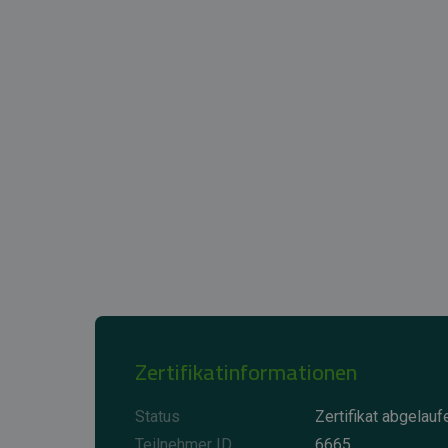
Zertifikatinformationen
Status
Zertifikat abgelauf
Teilnehmer ID
6665