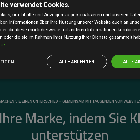
ite verwendet Cookies.
dass unsere Investitionen in Klimaschutzprojekte im
 geschätzten CO₂-Emissionen
der teilnehmenden
kies, um Inhalte und Anzeigen zu personalisieren und unseren Date
geben Informationen über Ihre Nutzung unserer Website auch an uns
 ein klarer Nachweis für die messbare Klimawirkung
ter, die diese möglicherweise mit anderen Informationen kombinieren
en oder die sie im Rahmen Ihrer Nutzung ihrer Dienste gesammelt ha
nie
ZEIGEN
ALLE ABLEHNEN
ALLE A
MACHEN SIE EINEN UNTERSCHIED – GEMEINSAM MIT TAUSENDEN VON WEBSITE
 Ihre Marke, indem Sie K
unterstützen