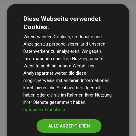
Diese Webseite verwendet
Cookies.
Wir verwenden Cookies, um Inhalte und
Anzeigen zu personalisieren und unseren
Datenverkehr zu analysieren. Wir geben
Die Wirtschaftsprüfungsgesellschaft
BDO
überprüft
Informationen über Ihre Nutzung unserer
Website auch an unsere Werbe- und
regelmäßig unsere Berechnungen und Methodik, um
Analysepartner weiter, die diese
Transparenz und Verlässlichkeit sicherzustellen.
möglicherweise mit anderen Informationen
Ihre Prüfungen belegen, dass unsere Investitionen in
kombinieren, die Sie ihnen bereitgestellt
Klimaschutzprojekte im Durchschnitt
haben oder die sie im Rahmen Ihrer Nutzung
200 % der
ihrer Dienste gesammelt haben.
geschätzten CO₂-Emissionen
der teilnehmenden
Datenschutzrichtlinie
Websites kompensieren – ein klarer Nachweis für die
messbare Klimawirkung unseres Ansatzes.
ALLE AKZEPTIEREN