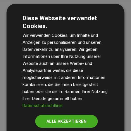
Diese Webseite verwendet
Cookies.
Wir verwenden Cookies, um Inhalte und
Anzeigen zu personalisieren und unseren
Datenverkehr zu analysieren. Wir geben
Die Wirtschaftsprüfungsgesellschaft
BDO
überprüft
Informationen über Ihre Nutzung unserer
Website auch an unsere Werbe- und
regelmäßig unsere Berechnungen und Methodik, um
Analysepartner weiter, die diese
Transparenz und Verlässlichkeit sicherzustellen.
möglicherweise mit anderen Informationen
Ihre Prüfungen belegen, dass unsere Investitionen in
kombinieren, die Sie ihnen bereitgestellt
Klimaschutzprojekte im Durchschnitt
haben oder die sie im Rahmen Ihrer Nutzung
200 % der
ihrer Dienste gesammelt haben.
geschätzten CO₂-Emissionen
der teilnehmenden
Datenschutzrichtlinie
Websites kompensieren – ein klarer Nachweis für die
messbare Klimawirkung unseres Ansatzes.
ALLE AKZEPTIEREN